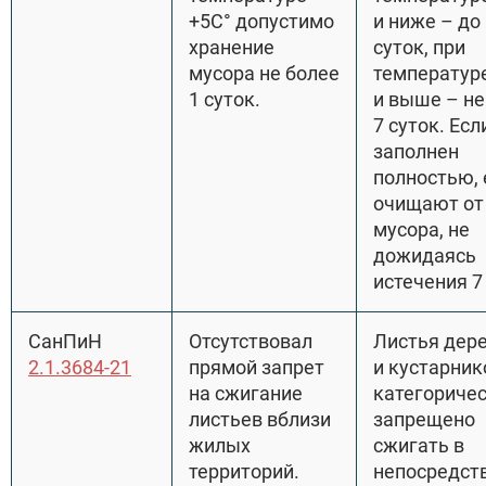
+5С° допустимо
и ниже – до
хранение
суток, при
мусора не более
температур
1 суток.
и выше – не
7 суток. Есл
заполнен
полностью, 
очищают от
мусора, не
дожидаясь
истечения 7
СанПиН
Отсутствовал
Листья дер
2.1.3684-21
прямой запрет
и кустарник
на сжигание
категориче
листьев вблизи
запрещено
жилых
сжигать в
территорий.
непосредст