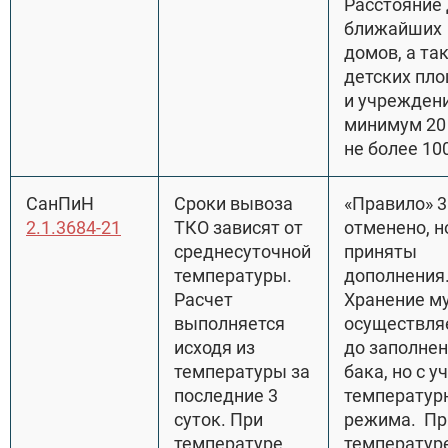
Расстояние
ближайших
домов, а та
детских пл
и учрежден
минимум 20 
не более 100
СанПиН
Сроки вывоза
«Правило» 3
2.1.3684-21
ТКО зависят от
отменено, н
среднесуточной
приняты
температуры.
дополнения
Расчет
Хранение м
выполняется
осуществля
исходя из
до заполне
температуры за
бака, но с у
последние 3
температур
суток. При
режима. Пр
температуре
температуре