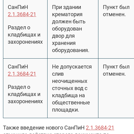
СанПиН
При здании
Пункт был
2.1.3684-21
крематория
отменен.
должен быть
Раздел о
оборудован
кладбищах и
двор для
захоронениях
хранения
оборудования.
СанПиН
Не допускается
Пункт был
2.1.3684-21
слив
отменен.
неочищенных
Раздел о
сточных вод с
кладбищах и
кладбища на
захоронениях
общественные
площадки.
Также введение нового СанПиН
2.1.3684-21