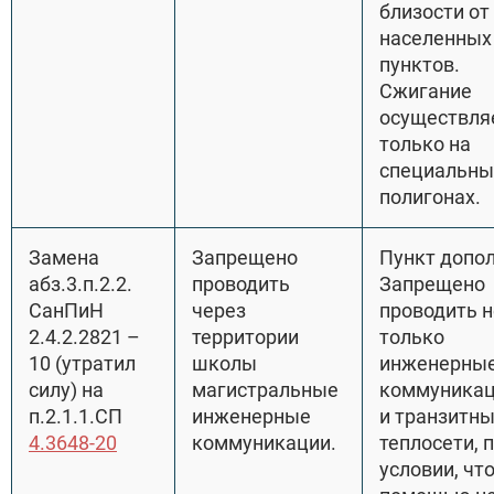
близости от
населенных
пунктов.
Сжигание
осуществля
только на
специальны
полигонах.
Замена
Запрещено
Пункт допол
абз.3.п.2.2.
проводить
Запрещено
СанПиН
через
проводить н
2.4.2.2821 –
территории
только
10 (утратил
школы
инженерны
силу) на
магистральные
коммуникац
п.2.1.1.СП
инженерные
и транзитн
4.3648-20
коммуникации.
теплосети, 
условии, что