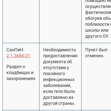
помощью н
осуществля
фактически
обогрев об
поблизости 
школы или
другого ОУ.
СанПиН
Необходимость
Пункт был
2.1.3684-21
предоставления
отменен.
документа об
Раздел о
отсутствии у
кладбищах и
покойного
захоронениях
инфекционных
заболеваний,
если тело было
доставлено из
другой страны.