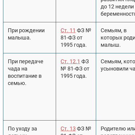
до 12 недели
беременност
При рождении
Ст. 11
ФЗ №
Семьям, в
малыша.
81-ФЗ от
которых род
1995 года.
малыш.
При передаче
Ст. 12.1
ФЗ
Семьям, кот
чада на
№ 81-ФЗ от
усыновили ча
воспитание в
1995 года.
семью.
По уходу за
Ст. 13
ФЗ №
Родителю ил