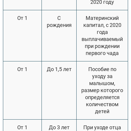
2020 году
От 1
С
Материнский
рождения
капитал, с 2020
года
выплачиваемый
при рождении
первого чада
От 1
До 1,5 лет
Пособие по
уходу за
малышом,
размер которого
определяется
количеством
детей
От 1
До 3 лет
При уходе отца