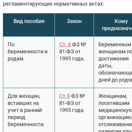
регламентирующих нормативных актах:
Вид пособия
Закон
Кому
предназнач
По
Ст. 6
ФЗ №
Беременным
беременности и
81-ФЗ от
женщинам по
родам.
1995 года.
достижения
даты,
обозначающе
дней до родо
Для женщин,
Ст.9
ФЗ №
Женщинам,
вставших на
81-ФЗ от
посетившим
учет в ранний
1995 года.
медицинску
период
организацию
беременности.
отслеживани
развития пло