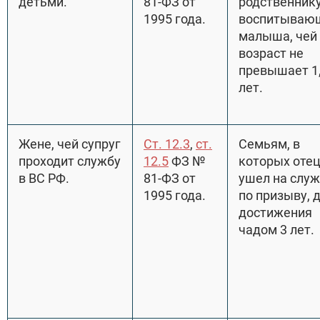
детьми.
81-ФЗ от
родственнику
1995 года.
воспитываю
малыша, чей
возраст не
превышает 1
лет.
Жене, чей супруг
Ст. 12.3
,
ст.
Семьям, в
проходит службу
12.5
ФЗ №
которых оте
в ВС РФ.
81-ФЗ от
ушел на служ
1995 года.
по призыву, 
достижения
чадом 3 лет.