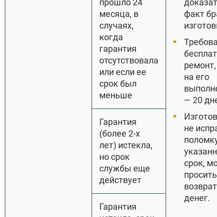
прошло 24
доказа
месяца, в
факт бр
случаях,
изготов
когда
Требов
гарантия
беспла
отсутствовала
ремонт,
или если ее
на его
срок был
выполн
меньше
— 20 дн
Изгото
Гарантия
не испр
(более 2-х
поломку
лет) истекла,
указан
но срок
срок, м
службы еще
просить
действует
возврат
денег.
Гарантия