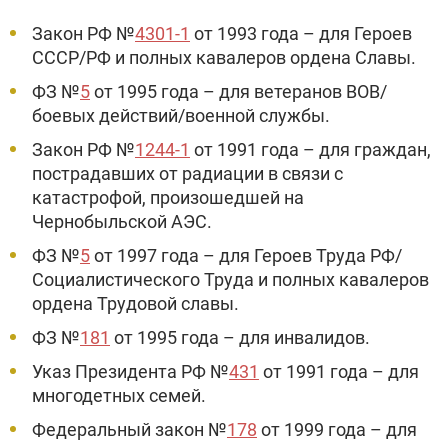
Закон РФ №
4301-1
от 1993 года – для Героев
СССР/РФ и полных кавалеров ордена Славы.
ФЗ №
5
от 1995 года – для ветеранов ВОВ/
боевых действий/военной службы.
Закон РФ №
1244-1
от 1991 года – для граждан,
пострадавших от радиации в связи с
катастрофой, произошедшей на
Чернобыльской АЭС.
ФЗ №
5
от 1997 года – для Героев Труда РФ/
Социалистического Труда и полных кавалеров
ордена Трудовой славы.
ФЗ №
181
от 1995 года – для инвалидов.
Указ Президента РФ №
431
от 1991 года – для
многодетных семей.
Федеральный закон №
178
от 1999 года – для