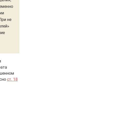
ременно
ии
При не
елей»
лие
и
рата
ушенном
асно
ст. 18