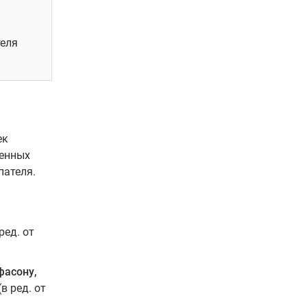
теля
ек
венных
пателя.
ред. от
фасону,
(в ред. от