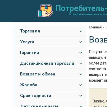
Потребитель
Экспертные ответы на вопрос
Главная
/
Торговля
Воз
Услуги
Покупател
Гарантия
выводу, ч
Дистанционная торговля
более дет
соответст
Возврат и обмен
возврат т
момент о
Жалоба
Срок годности
Важно, 
Детские выплаты