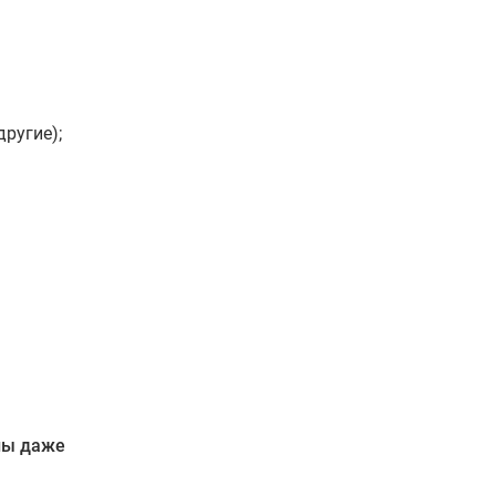
другие);
ны даже