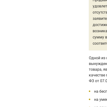
удовле
отсутст
заявите
достиже
возника
сумму в
соотве
Одной из 
вынужден
товара, я
качестве 
ФЗ от 07.0
на бес
на уме