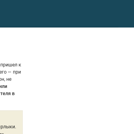
 пришел к
его — при
н, не
или
теля в
ярлыки.