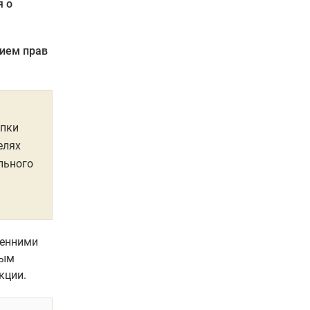
я о
ием прав
упки
елях
льного
ренними
ным
кции.