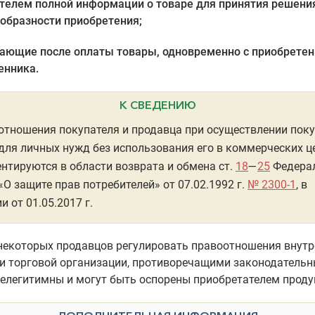
телем полной информации о товаре для принятия решени
образности приобретения;
ающие после оплаты товары, одновременно с приобретен
енника.
К СВЕДЕНИЮ
тношения покупателя и продавца при осуществлении пок
для личных нужд без использования его в коммерческих ц
нтируются в области возврата и обмена ст.
18
—
25
Федера
«О защите прав потребителей» от 07.02.1992 г.
№ 2300-1
, в
и от 01.05.2017 г.
некоторых продавцов регулировать правоотношения внут
и торговой организации, противоречащими законодатель
елегитимны и могут быть оспорены приобретателем проду