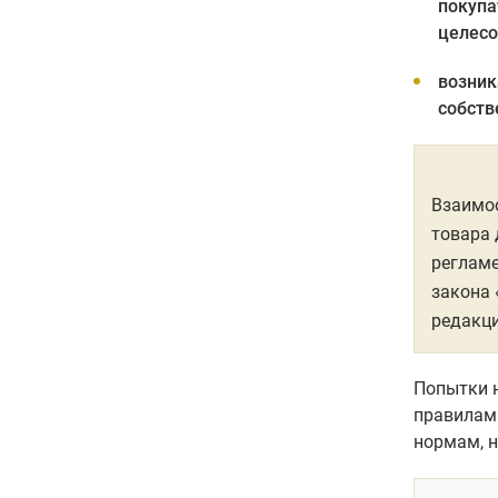
покупа
целесо
возник
собств
Взаимоо
товара 
регламе
закона 
редакци
Попытки 
правилам
нормам, н