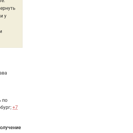
те.
вернуть
и у
и
ава
ь по
бург;
+7
получение