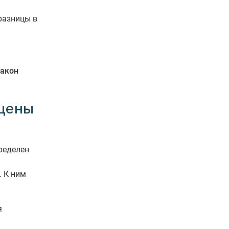
разницы в
закон
ащены
ределен
. К ним
я