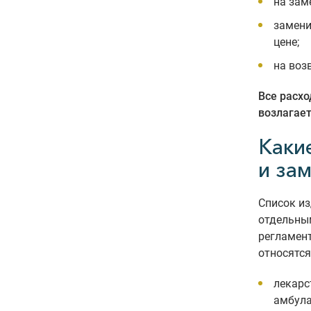
на зам
замени
цене;
на воз
Все расхо
возлагает
Каки
и за
Список из
отдельны
регламент
относятся
лекарс
амбула