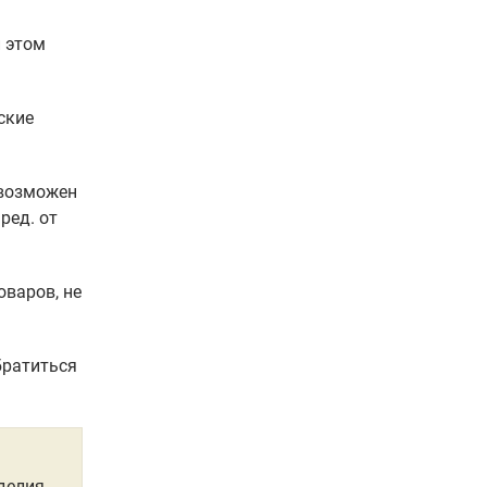
и этом
ские
(возможен
 ред. от
оваров, не
братиться
делия,