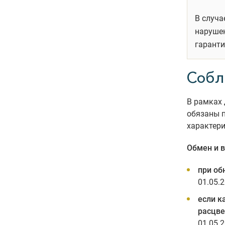
В случа
нарушен
гарант
Собл
В рамках
обязаны п
характери
Обмен и 
при об
01.05.2
если к
расцве
01.05.2