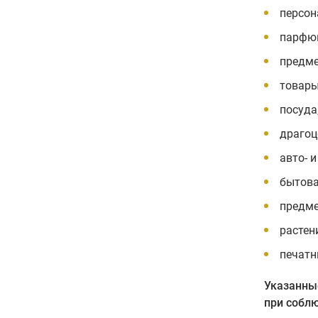
персон
парфюм
предме
товары
посуда
драгоц
авто- 
бытова
предме
растен
печатн
Указанны
при собл