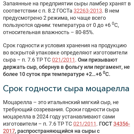
Запаянные на предприятии сыры ламбер хранят в
соответствии с п. 8.2 ГОСТа
32263-2013
. В нем
предусмотрено 2 режима, но чаще всего
0
пользуются одним: температура от 0 до +6
С,
относительная влажность – 80-85%.
Срок годности и условия хранения на продукцию
во вскрытой упаковке определяют изготовители
сыра – п. 7.6 ТР ТС
021/2011
.
Они призывают
держать сыр, обернув в фольгу или пергамент, не
0
более 10 суток при температуре +2…+6
С.
Срок годности сыра моцарелла
Моцарелла – это итальянский мягкий сыр, не
требующий созревания. Сроки годности сыра
моцарелла в 2024 году устанавливают сами
изготовители – п. 7.6 ТР ТС
021/2011
.
ГОСТ
34356-
2017
, распространяющийся на сыры с