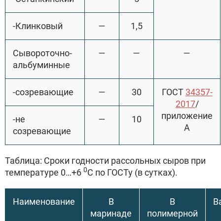
-Клинковый
—
1,5
Сывороточно-
—
—
—
альбуминные
-созревающие
—
30
ГОСТ
34357-
2017
/
приложение
-не
—
10
А
созревающие
Таблица: Сроки годности рассольных сыров при
0
температуре 0…+6
С по ГОСТу (в сутках).
Наименование
В
В
В
маринаде
полимерной