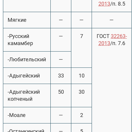
2013
/п. 8.5
Мягкие
—
—
—
-Русский
—
7
ГОСТ
32263-
камамбер
2013
/п. 7.6
-Любительский
—
-Адыгейский
33
10
-Адыгейский
50
30
копченый
-Моале
—
2
-Останкинский
—
5