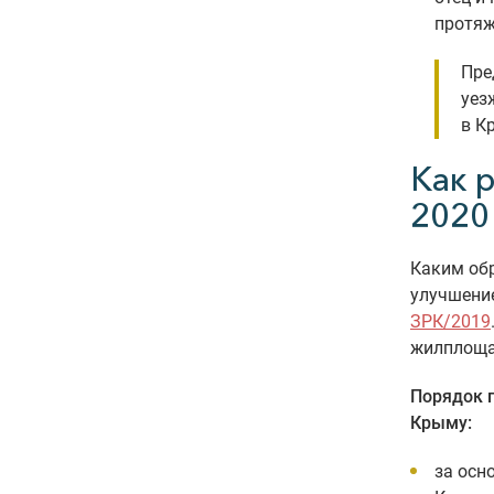
протяж
Пре
уез
в К
Как 
2020
Каким обр
улучшение
ЗРК/2019
жилплоща
Порядок 
Крыму:
за осн