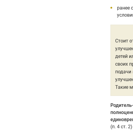
ранее 
услови
Стоит о
улучшен
детей и
своих п
подачи 
улучшен
Такие 
Родитель
полноцен
единовре
(п. 4 ст.