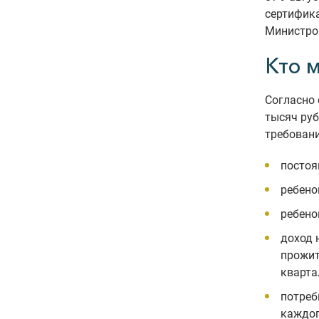
сертифика
Министро
Кто 
Согласно 
тысяч руб
требован
постоя
ребено
ребено
доход 
прожит
кварта
потреб
каждог