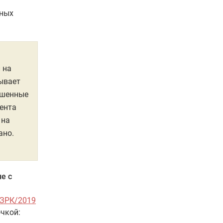
щных
 на
тывает
ишенные
ента
 на
ано.
е с
-ЗРК/2019
очкой: