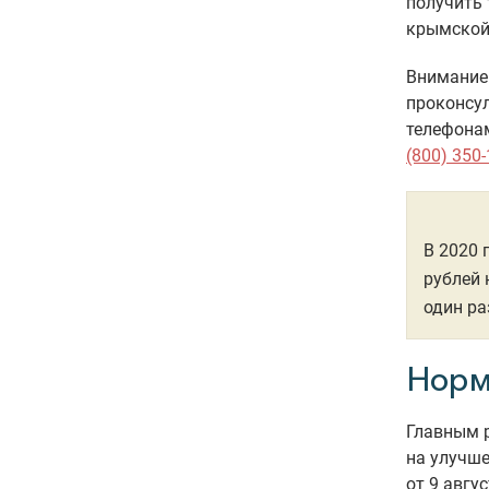
получить 
крымской
Внимание!
проконсул
телефона
(800) 350-
В 2020 
рублей 
один ра
Норм
Главным 
на улучш
от 9 авгу