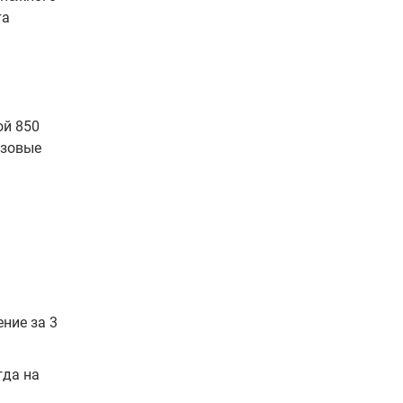
та
ой 850
азовые
ние за 3
гда на