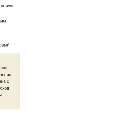
ц вписан
ным
овый.
чаи,
учение
нка с
доход
ч