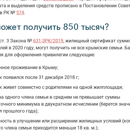
та и выделения средств прописано в Постановлении Сове
в РК №
574
.
может получить 850 тысяч?
ст. 3 Закона №
631-ЗРК/2019
, жилищный сертификат сумм
лей в 2020 году, могут получить не все крымские семьи. Б
ия для оформления привилегии следующие:
нное проживание в Крыму;
к появился после 31 декабря 2018 г;
к живет совместно с родителями на одной жилплощади;
на одного члена семьи в среднем не превышает суммы
очного минимума в двукратном исчислении (берется значе
л прошлого года);
ность в улучшении или расширении жилищных условий (ко
о члена семьи приходится меньше 18 кв. м.);