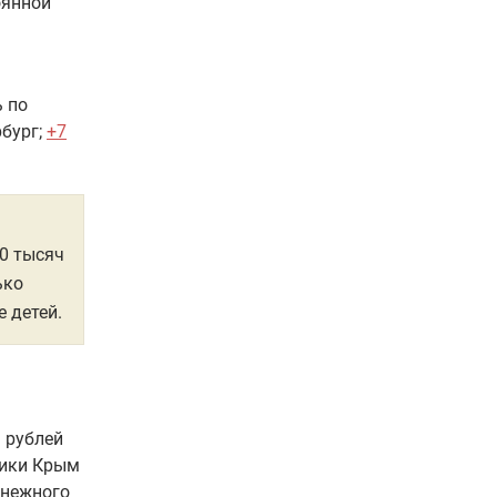
оянной
ь по
бург;
+7
50 тысяч
ько
е детей.
 рублей
лики Крым
енежного