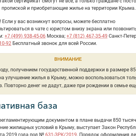
такой сертификат смогут не все, а только граждане с пост
 пропиской и приобретающие жилье на территории Крыма.
 Если у вас возникнут вопросы, можете бесплатно
ьтироваться в чате с юристом внизу экрана или позвонит
м:
+7 (499) 938-45-06
Москва;
+7 (812) 467-35-49
Санкт-Петер
10-92
Бесплатный звонок для всей России.
ВНИМАНИЕ
году, получением государственной поддержки в размере 8
на улучшение жилья в Крыму, можно воспользоваться тол
з. Повторно денег не дадут, даже при рождении в семье ещ
ативная база
регламентирующим документом в плане выдачи 850 тысяч
ение жилищных условий в Крыму, выступает Закон Респуб
ста 2019 года под №
631-ЗРК/2019
. Порядок оформления д