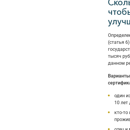
Скол
чтоб
улуч
Определе
(статья 6
государс
тысяч руб
данном ре
Варианты
сертифик
один и
10 лет
кто-то
прожив
отец и