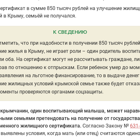
сертификат в сумме 850 тысяч рублей на улучшение жили
й в Крыму, семьёй не получался.
К СВЕДЕНИЮ
тметить, что при надобности в получении 850 тысяч рублей
ие жилья в Крыму, не играет роли – один родитель воспи
ли оба. На сертификат могут не рассчитывать граждане, л
рав по отношению к отпрыскам. Если ребенок умер до мом
заявления на льготное финансирование, то в выдаче денег
ие жилищных условий крымской семье также будет отказ
моменты проверяются органами соцзащиты.
-крымчанин, один воспитывающий малыша, может наравн
ными семьями претендовать на получение от государства
менного жилищного сертификата.
Согласно Закону №
631
 2) выявлены условия, когда мать (или отец) считаются один