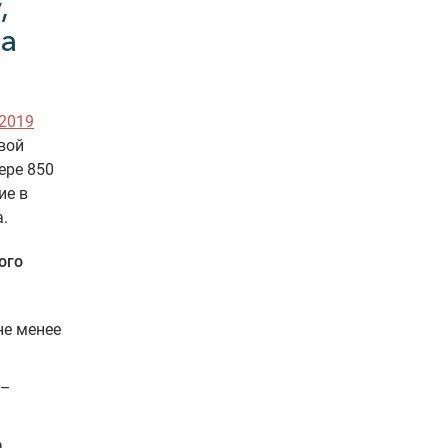
,
на
2019
вой
ере 850
ие в
.
ого
не менее
 –
а