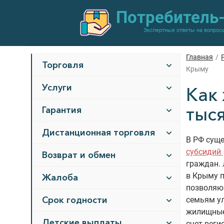
Потребитель
Экспертные ответы на вопрос
Главная
/
Торговля
Крыму
Услуги
Как
тыс
Гарантия
Дистанционная торговля
В РФ сущ
субсидий
Возврат и обмен
граждан. 
в Крыму п
Жалоба
позволяю
Срок годности
семьям у
жилищные
Детские выплаты
счет реги