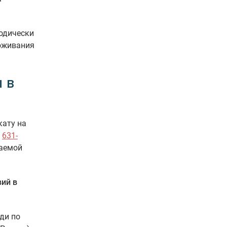
одически
роживания
 в
кату на
а
631-
паемой
ий в
ди по