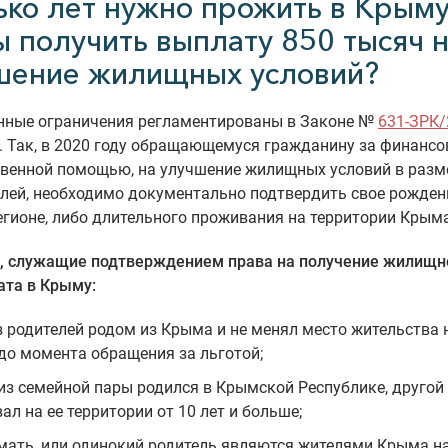
ько лет нужно прожить в Крыму
ы получить выплату 850 тысяч 
шение жилищных условий?
нные ограничения регламентированы в Законе №
631-ЗРК/
). Так, в 2020 году обращающемуся гражданину за финансо
твенной помощью, на улучшение жилищных условий в разм
лей, необходимо документально подтвердить свое рожден
гионе, либо длительного проживания на территории Крыма
, служащие подтверждением права на получение жилищн
ата в Крыму:
з родителей родом из Крыма и не менял место жительства 
 до момента обращения за льготой;
 из семейной пары родился в Крымской Республике, другой
ал на ее территории от 10 лет и больше;
 мать, или одинокий родитель являются жителями Крыма н