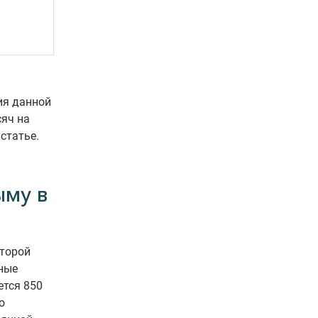
ия данной
сяч на
статье.
ыму в
оторой
ные
ется 850
о