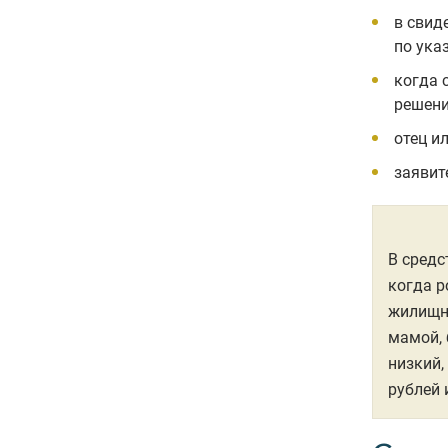
в свид
по ука
когда 
решени
отец и
заявит
В средс
когда р
жилищно
мамой, 
низкий,
рублей 