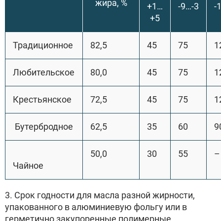
жира, %
+1…
-9…-3
-
+5
Традиционное
82,5
45
75
1
Любительское
80,0
45
75
1
Крестьянское
72,5
45
75
1
Бутербродное
62,5
35
60
9
50,0
30
55
–
Чайное
3. Срок годности для масла разной жирности,
упакованного в алюминиевую фольгу или в
герметично закупоренные полимерные