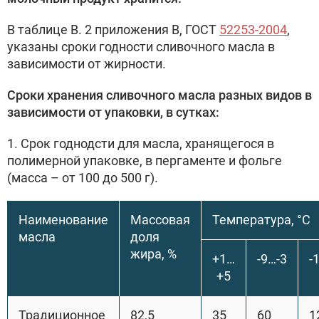
В таблице В. 2 приложения В, ГОСТ
52253-2004
,
указаны сроки годности сливочного масла в
зависимости от жирности.
Сроки
хранения
сливочного
масла
разных
видов в
зависимости от упаковки, в сутках:
1. Срок годнодсти для масла, хранящегося в
полимерной упаковке, в пергаменте и фольге
(масса – от 100 до 500 г).
Наименование
Массовая
Температура, °С
масла
доля
жира, %
+1…
-9…-3
-
+5
Традиционное
82,5
35
60
1