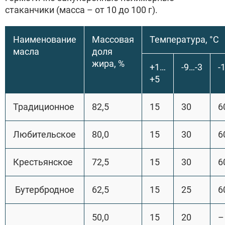
стаканчики (масса – от 10 до 100 г).
Наименование
Массовая
Температура, °С
масла
доля
жира, %
+1…
-9…-3
-
+5
Традиционное
82,5
15
30
6
Любительское
80,0
15
30
6
Крестьянское
72,5
15
30
6
Бутербродное
62,5
15
25
6
50,0
15
20
–