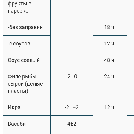
фрукты в
нарезке
-без заправки
18 ч.
-с соусов
12 ч.
Соус соевый
48 ч.
Филе рыбы
-2…0
24 ч.
сырой (целые
пласты)
Икра
-2…+2
12 ч.
Васаби
4±2