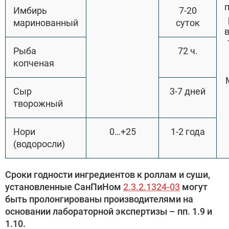
Имбирь
7-20
маринованный
суток
в
Рыба
72 ч.
копченая
Сыр
3-7 дней
творожный
Нори
0…+25
1-2 года
(водоросли)
Сроки годности ингредиентов к роллам и суши,
установленные СанПиНом
2.3.2.1324-03
могут
быть пролонгированы производителями на
основании лабораторной экспертизы – пп. 1.9 и
1.10.