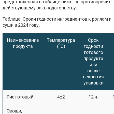
представленная в таблице ниже, не противоречит
действующему законодательству.
Таблица: Сроки годности ингредиентов к роллам и
суши в 2024 году.
Наименование
Температура
Срок
0
продукта
(
С)
годности
готового
продукта
или
после
вскрытия
упаковки
Рис готовый
4±2
12 ч.
Овощи,
–