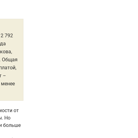
2 792
ода
кова,
. Общая
платой,
т –
 менее
мости от
ы. Но
и больше