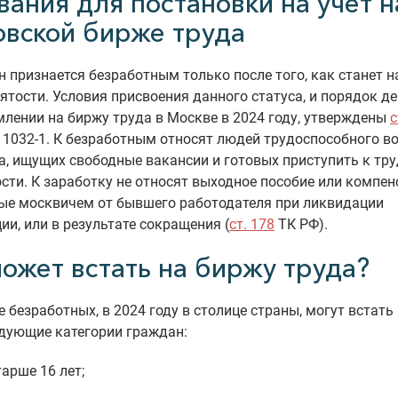
вания для постановки на учет н
овской бирже труда
 признается безработным только после того, как станет на
ятости. Условия присвоения данного статуса, и порядок д
лении на биржу труда в Москве в 2024 году, утверждены
с
1032-1. К безработным относят людей трудоспособного в
а, ищущих свободные вакансии и готовых приступить к тр
сти. К заработку не относят выходное пособие или компен
ые москвичем от бывшего работодателя при ликвидации
ии, или в результате сокращения (
ст. 178
ТК РФ).
может встать на биржу труда?
е безработных, в 2024 году в столице страны, могут встать
дующие категории граждан:
тарше 16 лет;