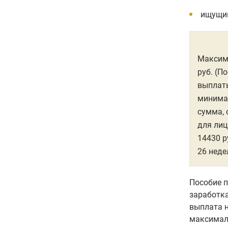
ищущим
Максима
руб. (П
выплаты
минимал
сумма, 
для лиц
14430 р
26 неде
Пособие п
заработка
выплата 
максимал