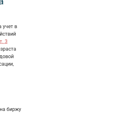
а
 учет в
ействий
т. 3
озраста
удовой
сации,
 на биржу