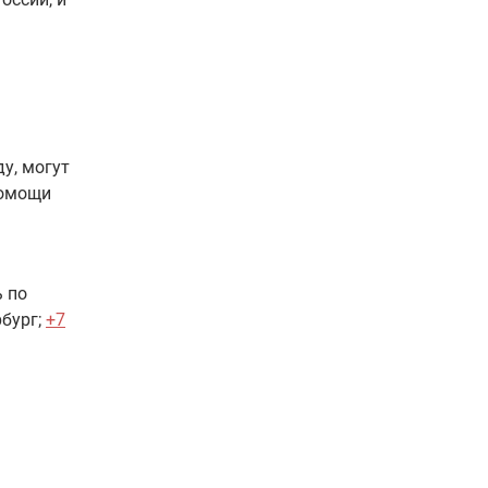
у, могут
помощи
ь по
бург;
+7