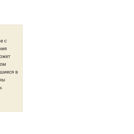
е с
ния
может
том
вшиеся в
жны
ь