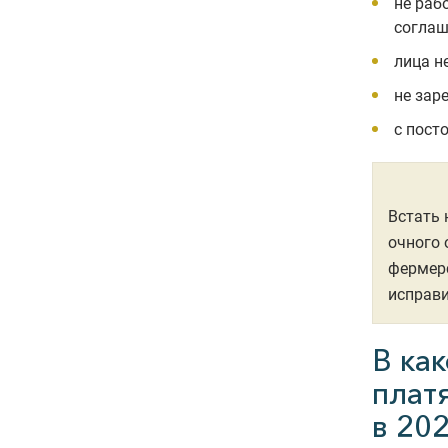
не раб
соглаш
лица н
не зар
с пост
Встать 
очного 
фермерс
исправи
В ка
плат
в 202