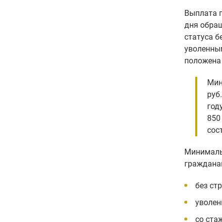
Выплата п
дня обращ
статуса б
уволенны
положена 
Мин
руб
год
850
сос
Минимальн
граждана
без ст
уволен
со ста