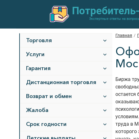
Потребитель
Экспертные ответы на вопрос
Главная
/
Торговля
Офо
Услуги
Моск
Гарантия
Биржа тру
Дистанционная торговля
свободных
остается 
Возврат и обмен
оказывают
психолог
Жалоба
условиям.
Срок годности
труда в М
которого 
Детские выплаты
узнать, к