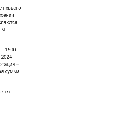
с первого
воении
исляются
ым
 – 1500
В 2024
отация –
щая сумма
ается