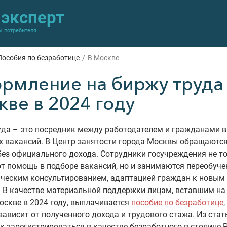
-эксперт
ы потребителя
Пособия по безработице
/
В Москве
рмление на биржу труда
ве в 2024 году
да – это посредник между работодателем и гражданами в
 вакансий. В Центр занятости города Москвы обращаются 
без официального дохода. Сотрудники госучреждения не т
 помощь в подборе вакансий, но и занимаются переобуче
ическим консультированием, адаптацией граждан к новым
 В качестве материальной поддержки лицам, вставшим на
оскве в 2024 году, выплачивается
пособие по безработице
зависит от полученного дохода и трудового стажа. Из ста
ак зарегистрироваться в качестве безработного в столице Р