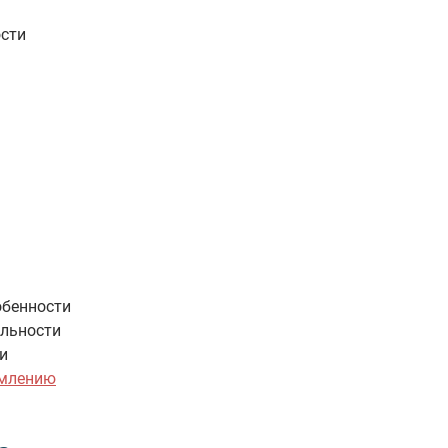
ости
обенности
ельности
и
млению