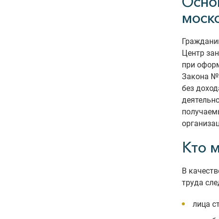
Осно
моск
Гражданин
Центр зан
при оформ
Закона № 
без доход
деятельно
получаем
организац
Кто 
В качеств
труда сле
лица с