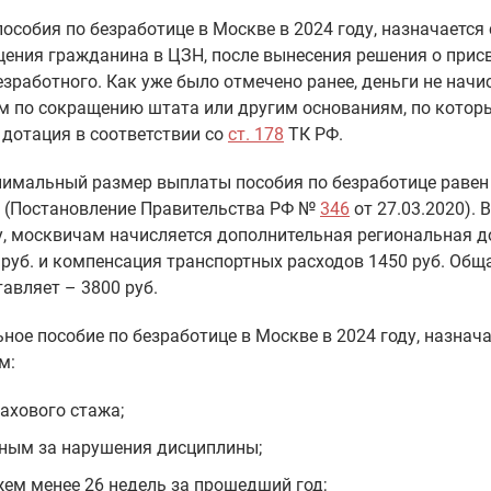
особия по безработице в Москве в 2024 году, назначается 
ения гражданина в ЦЗН, после вынесения решения о прис
езработного. Как уже было отмечено ранее, деньги не нач
м по сокращению штата или другим основаниям, по котор
дотация в соответствии со
ст. 178
ТК РФ.
имальный размер выплаты пособия по безработице равен
. (Постановление Правительства РФ №
346
от 27.03.2020). 
у, москвичам начисляется дополнительная региональная д
 руб. и компенсация транспортных расходов 1450 руб. Об
тавляет – 3800 руб.
ое пособие по безработице в Москве в 2024 году, назнач
м:
рахового стажа;
ным за нарушения дисциплины;
жем менее 26 недель за прошедший год;