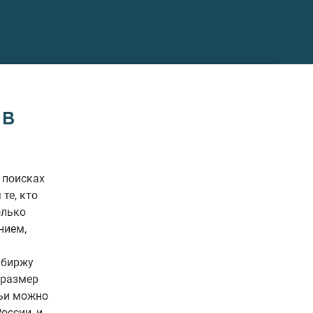
 в
 поисках
те, кто
олько
нием,
 биржу
, размер
тьи можно
оссии, и