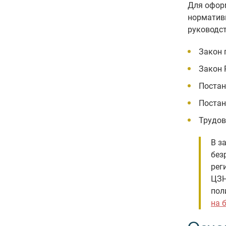
Для оформ
нормативн
руководс
Закон 
Закон
Постан
Постан
Трудов
В з
без
рег
ЦЗН
пол
на 