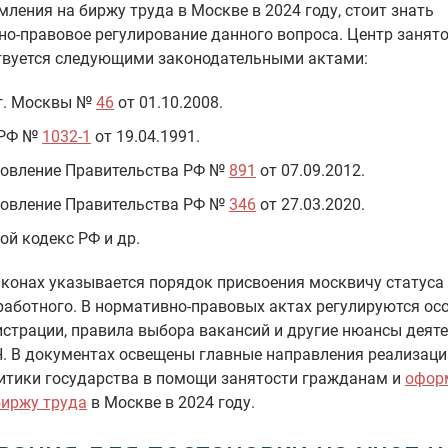
ления на биржу труда в Москве в 2024 году, стоит знать
о-правовое регулирование данного вопроса. Центр занят
твуется следующими законодательными актами:
г. Москвы №
46
от 01.10.2008.
 РФ №
1032-1
от 19.04.1991.
овление Правительства РФ №
891
от 07.09.2012.
овление Правительства РФ №
346
от 27.03.2020.
ой кодекс РФ и др.
аконах указывается порядок присвоения москвичу статуса
работного. В нормативно-правовых актах регулируются ос
истрации, правила выбора вакансий и другие нюансы деят
. В документах освещены главные направления реализаци
итики государства в помощи занятости гражданам и
офор
биржу труда
в Москве в 2024 году.