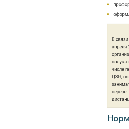
профор
оформл
В связи
апреля 
организ
получат
числе п
ЦЗН, по
занимат
перерег
дистан
Норм